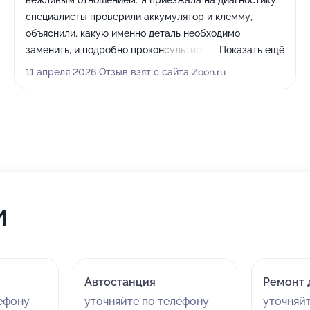
вежливым отношением. Я приезжала на диагностику,
специалисты проверили аккумулятор и клемму,
объяснили, какую именно деталь необходимо
заменить, и подробно проконсультировали. Меня
Показать ещё
записали на замену части и помогли с оформлением
11 апреля 2026 Отзыв взят с сайта Zoon.ru
заказа на запчасти. Выбрала этот сервис из-за
удобного расположения рядом с домом. Мастер
работал аккуратно и квалифицированно, было
приятно видеть, что здесь клиенты получают
внимательное и заботливое отношение.
и
Автостанция
Ремонт 
лефону
уточняйте по телефону
уточняй