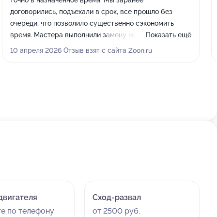
точно в назначенное время. Мы заранее
договорились, подъехали в срок, все прошло без
очереди, что позволило существенно сэкономить
время. Мастера выполнили замену масла в ДВС и
Показать ещё
замену фильтров быстро и качественно. Сотрудники
10 апреля 2026 Отзыв взят с сайта Zoon.ru
взаимодействовали со мной полноценно, все было
хорошо. Машина отлично ездит, работает, ничего до
сих пор не отвалилось. Жена тоже гоняла машину.
Константину передаю большой привет!
двигателя
Сход-развал
те по телефону
от 2500 руб.